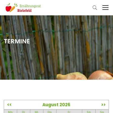
TERMINE
<<
August 2026
>>
Mo.
Di.
Mi.
Do.
Fr.
Sa.
So.