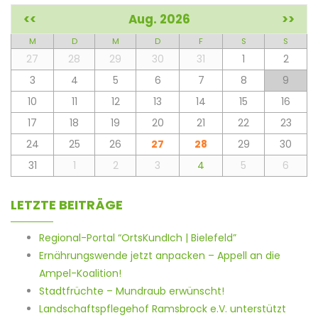
<<
Aug. 2026
>>
M
D
M
D
F
S
S
27
28
29
30
31
1
2
3
4
5
6
7
8
9
10
11
12
13
14
15
16
17
18
19
20
21
22
23
24
25
26
27
28
29
30
31
1
2
3
4
5
6
LETZTE BEITRÄGE
Regional-Portal “OrtsKundIch | Bielefeld”
Ernährungswende jetzt anpacken – Appell an die
Ampel-Koalition!
Stadtfrüchte – Mundraub erwünscht!
Landschaftspflegehof Ramsbrock e.V. unterstützt